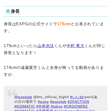
身長
身長はEXPGの公式サイトで
175cm
と公表されていま
す。
175cmといったら
山本光汰
くんや
中村 竜大
くんが同じ
身長となります！
174cmの遠藤翼空くんと全身が映ってる動画がありま
すが、
@expglab
@bts_official_bighit
#いいね
!part2あ
の日の場所で
#expg
#expglab
#ZFACTION
#KIDMATIC
#中村碧
#tokyo
#CROONERZ
#KIDMATIC
#遠藤翼空
#yokohama
#iconz
#ド