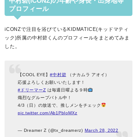
中村碧(iCONZ)の年齢や身長・出身地等
プロフィール
iCONZで注目を浴びているKIDMATICE(キッドマティ
ック)所属の中村碧くんのプロフィールをまとめてみま
した。
【COOL EYE】
#中村碧
（ナカムラ アオイ）
応援よろしくお願いいたします！
#ドリーマーZ
は毎週日曜よる９時
熾烈なグループバトル中！
4/3（日）の放送で、推しメンをチェック
pic.twitter.com/Ab1PbIoMXz
— Dreamer Z (@tx_dreamerz)
March 28, 2022