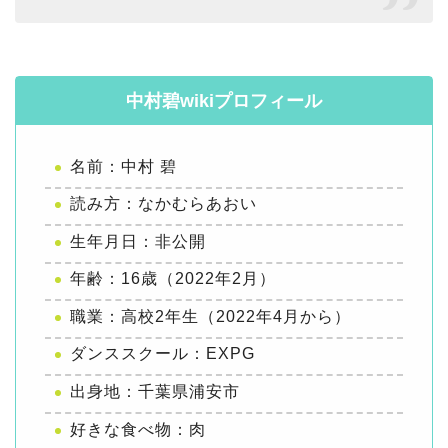
中村碧wikiプロフィール
名前：中村 碧
読み方：なかむらあおい
生年月日：非公開
年齢：16歳（2022年2月）
職業：高校2年生（2022年4月から）
ダンススクール：EXPG
出身地：千葉県浦安市
好きな食べ物：肉