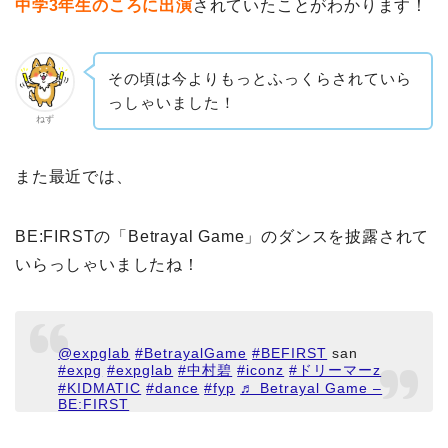
中学3年生のころに出演
されていたことがわかります！
その頃は今よりもっとふっくらされていら
っしゃいました！
ねず
また最近では、
BE:FIRSTの「Betrayal Game」のダンスを披露されて
いらっしゃいましたね！
@expglab
#BetrayalGame
#BEFIRST
san
#expg
#expglab
#中村碧
#iconz
#ドリーマーz
#KIDMATIC
#dance
#fyp
♬ Betrayal Game –
BE:FIRST