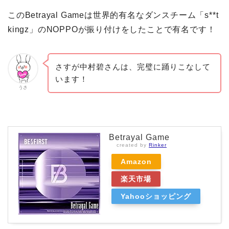
このBetrayal Gameは世界的有名なダンスチーム「s**t
kingz」のNOPPOが振り付けをしたことで有名です！
さすが中村碧さんは、完璧に踊りこなして
います！
うさ
Betrayal Game
created by
Rinker
Amazon
楽天市場
Yahooショッピング