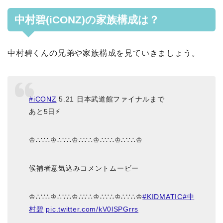
中村碧(iCONZ)の家族構成は？
中村碧くんの兄弟や家族構成を見ていきましょう。
#iCONZ
5.21 日本武道館ファイナルまで
あと5日⚡︎
♔∴∵∴♔∴∵∴♔∴∵∴♔∴∵∴♔∴∵∴♔
候補者意気込みコメントムービー
♔∴∵∴♔∴∵∴♔∴∵∴♔∴∵∴♔∴∵∴♔
#KIDMATIC
#中
村碧
pic.twitter.com/kV0lSPGrrs