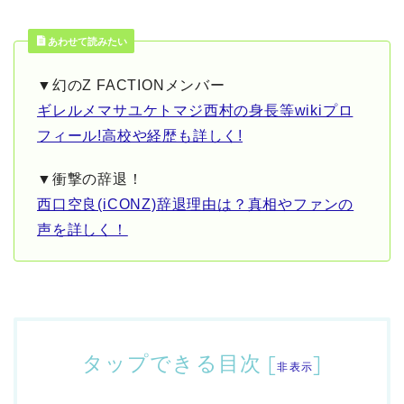
あわせて読みたい
▼幻のZ FACTIONメンバー
ギレルメマサユケトマジ西村の身長等wikiプロ
フィール!高校や経歴も詳しく!
▼衝撃の辞退！
西口空良(iCONZ)辞退理由は？真相やファンの
声を詳しく！
タップできる目次
[
]
非表示