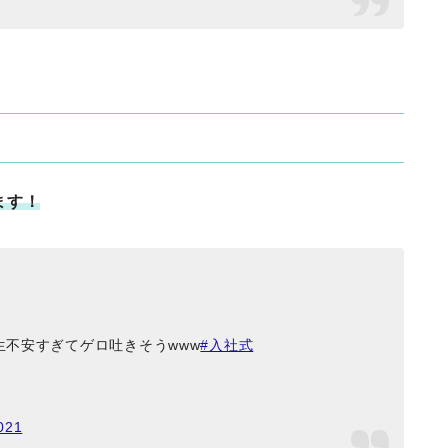
ます！
不安すぎてゲロ吐きそうwww
#入社式
2021