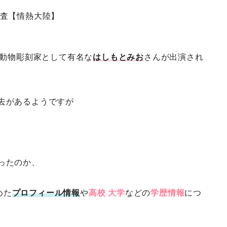
調査【情熱大陸】
動物彫刻家として有名な
はしもとみお
さんが出演され
去があるようですが
ったのか、
めた
プロフィール情報
や
高校
大学
などの
学歴情報
につ