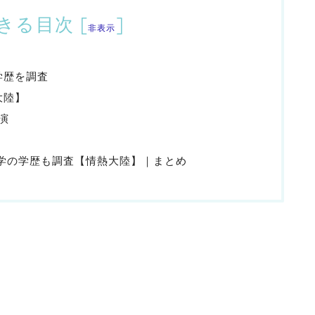
きる目次
[
]
非表示
学歴を調査
大陸】
演
大学の学歴も調査【情熱大陸】｜まとめ