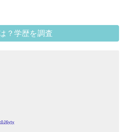
学は？学歴を調査
c0J6yty