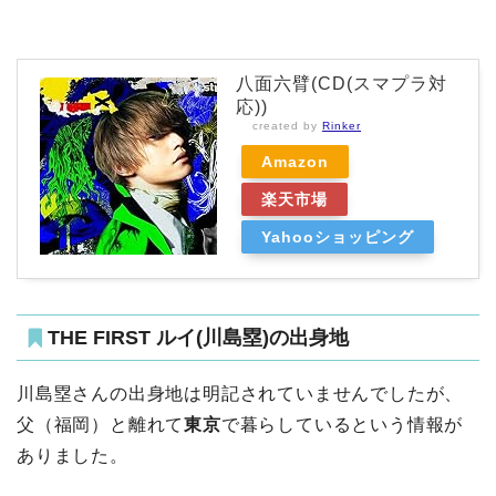
八面六臂(CD(スマプラ対
応))
created by
Rinker
Amazon
楽天市場
Yahooショッピング
THE FIRST ルイ(川島塁)の出身地
川島塁さんの出身地は明記されていませんでしたが、
父（福岡）と離れて
東京
で暮らしているという情報が
ありました。