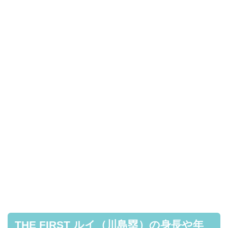
THE FIRST ルイ（川島塁）の身長や年