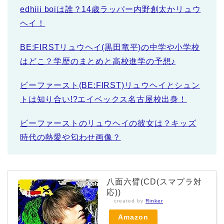
edhiii boiは誰？14歳ラッパー内野創太かリュウ
ヘイ！
BE:FIRSTリュウヘイ(黒田竜平)の中学や小学校
はどこ？学歴のまとめと高校進学の予想♪
ビーファースト(BE:FIRST)リュウヘイとシュン
トは知り合い!?エイベックス名古屋校出身！
ビーファーストのリュウヘイの彼女は？キッズ
時代の熱愛や匂わせ画像？
八面六臂(CD(スマプラ対
応))
created by
Rinker
Amazon