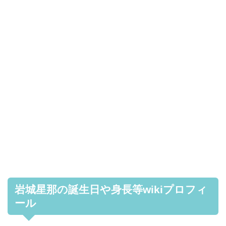
岩城星那の誕生日や身長等wikiプロフィ
ール