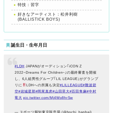
特技：習字
好きなアーティスト：松井利樹
(BALLISTICK BOYS)
誕生日・生年月日
#LDH
JAPANがオーディション｢iCON Z
2022~Dreams For Children~｣の最終審査を開催
し、6人組男性グループ｢LIL LEAGUE｣がグランプ
リに
LDHへの所属も決定
#LILLEAGUE
#難波碧
空
#岩城星那
#岡尾真虎
#山田晃大
#百田隼麻
#中村
竜大
pic.twitter.com/Mj4Wo8hrSw
— スポーツ報知東京販売局 (@hochi_hanbai)