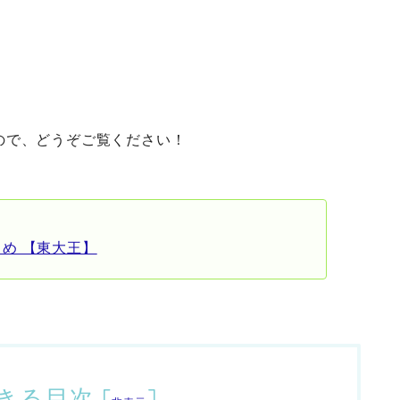
ので、どうぞご覧ください！
め 【東大王】
きる目次
[
]