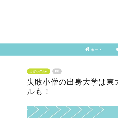
ホーム
男性YouTuber
PR
失敗小僧の出身大学は東
ルも！