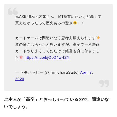
元AKB48秋元才加さん、MTG買いたいけど高くて
買えなかったって歴史あるの驚き
！！
カードゲームは間違いなく思考力鍛えられます
運の良さもあったと思いますが、高卒で一所懸命
カードやりまくってただけで経営も身に付きまし
た
https://t.co/kjOcO4wHSY
— トモハッピー (@TomoharuSaito)
April 7,
2020
ご本人が「高卒」とおっしゃっているので、間違いな
いでしょう。