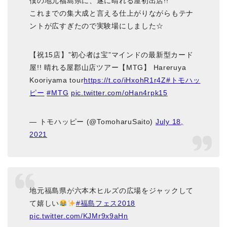
僕の地元福島県に、遂に晴れる屋初出店!!
これまでの集大成と言える仕上がりながらもテナ
ントが広すぎたので実験場にしました☆
【祝15店】”初心者は宝”マインドの最新型カード
屋!! 晴れる屋郡山店ツアー【MTG】 Hareruya
Kooriyama tour
https://t.co/iHxohR1r4Z
#トモハッ
ピー
#MTG
pic.twitter.com/oHan4rpk15
— トモハッピー (@TomoharuSaito)
July 18,
2021
地元福島県が六本木ヒルズの広場をジャックして
て嬉しい
#福島フェス2018
pic.twitter.com/KJMr9x9aHn