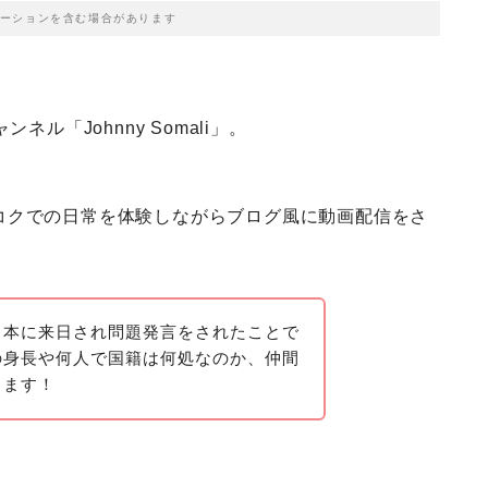
ーションを含む場合があります
ル「Johnny Somali」。
コクでの日常を体験しながらブログ風に動画配信をさ
日本に来日され問題発言をされたことで
の身長や何人で国籍は何処なのか、仲間
ります！