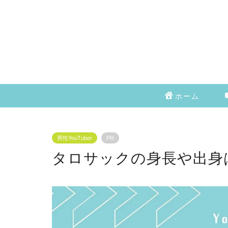
ホーム
男性YouTuber
PR
タロサックの身長や出身