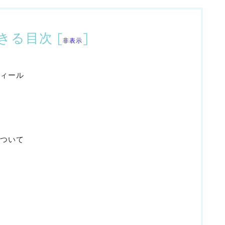
きる目次
[
]
非表示
ィール
ついて