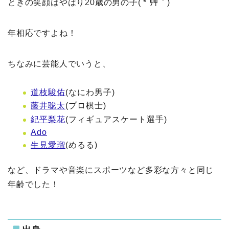
ときの笑顔はやはり20歳の男の子( *´艸｀)
年相応ですよね！
ちなみに芸能人でいうと、
道枝駿佑
(なにわ男子)
藤井聡太
(プロ棋士)
紀平梨花
(フィギュアスケート選手)
Ado
生見愛瑠
(めるる)
など、ドラマや音楽にスポーツなど多彩な方々と同じ
年齢でした！