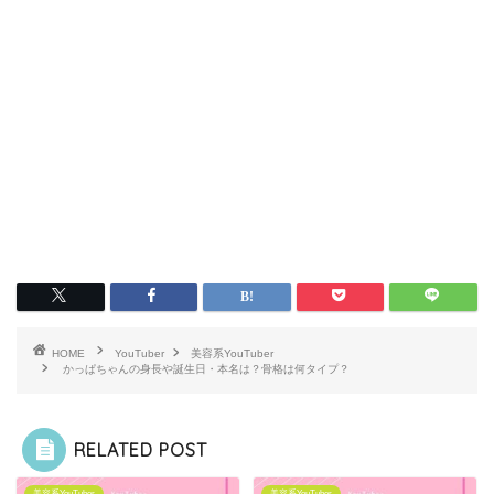
HOME
YouTuber
美容系YouTuber
かっぱちゃんの身長や誕生日・本名は？骨格は何タイプ？
RELATED POST
美容系YouTuber
美容系YouTuber