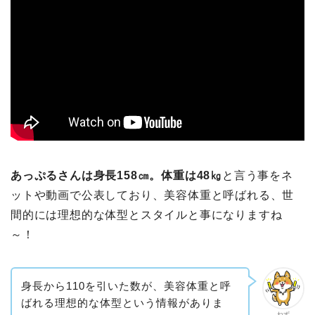
あっぷるさんは身長158㎝。体重は48㎏
と言う事をネ
ットや動画で公表しており、美容体重と呼ばれる、世
間的には理想的な体型とスタイルと事になりますね
～！
身長から110を引いた数が、美容体重と呼
ばれる理想的な体型という情報がありま
ねず