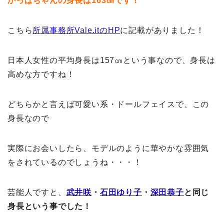
かっぱちゃんの身長は163㎝です！
こちら
所属事務所Vale.itのHP
に記載がありました！
日本人女性の平均身長は157㎝という事なので、身長は
高めな方ですね！
どちらかと言えば可愛い系・ドールフェイスで、この
身長なので
実際にお会いしたら、モデルのように華やかな雰囲気
をされているのでしょうね・・・！
芸能人ですと、
武井咲
・
石田ゆり子
・
深田恭子
と同じ
身長という事でした！