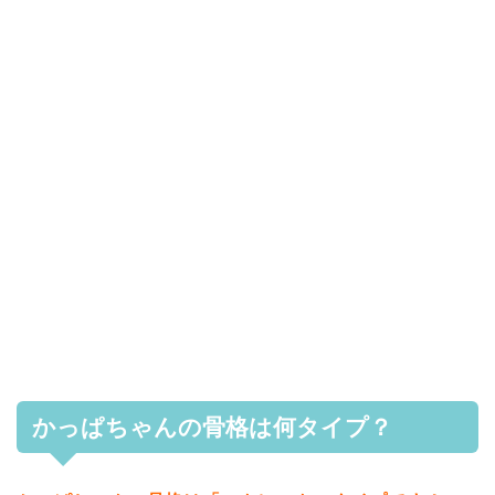
かっぱちゃんの骨格は何タイプ？