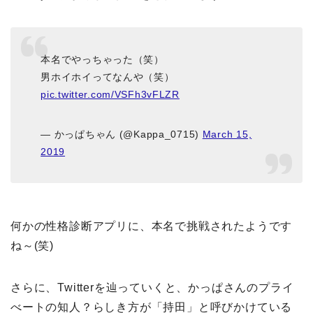
本名でやっちゃった（笑）
男ホイホイってなんや（笑）
pic.twitter.com/VSFh3vFLZR
— かっぱちゃん (@Kappa_0715)
March 15,
2019
何かの性格診断アプリに、本名で挑戦されたようです
ね～(笑)
さらに、Twitterを辿っていくと、かっぱさんのプライ
べートの知人？らしき方が「持田」と呼びかけている