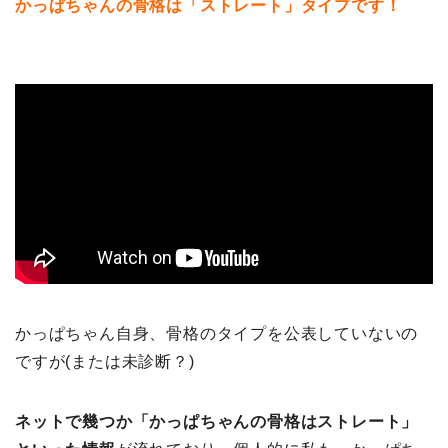
かっぱちゃんの骨格は「ストレート」タイプです！
かっぱちゃん自身、骨格のタイプを公表していないの
ですが(または未診断？)
ネットで幾つか「かっぱちゃんの骨格はストレート」