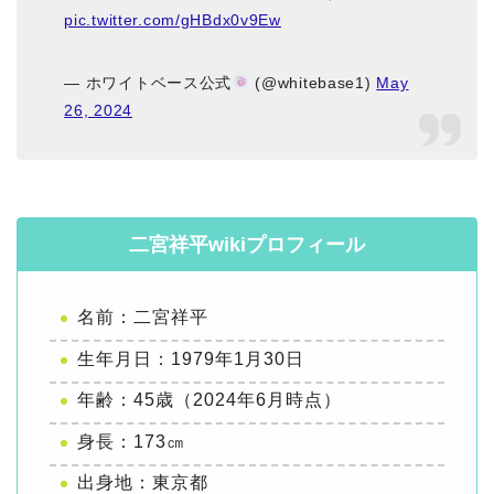
pic.twitter.com/gHBdx0v9Ew
— ホワイトベース公式
(@whitebase1)
May
26, 2024
二宮祥平wikiプロフィール
名前：二宮祥平
生年月日：1979年1月30日
年齢：45歳（2024年6月時点）
身長：173㎝
出身地：東京都