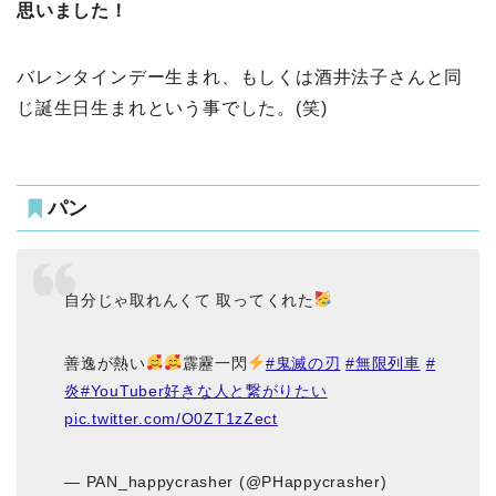
思いました！
バレンタインデー生まれ、もしくは酒井法子さんと同
じ誕生日生まれという事でした。(笑)
パン
自分じゃ取れんくて 取ってくれた
善逸が熱い
霹靂一閃
#鬼滅の刃
#無限列車
#
炎
#YouTuber好きな人と繋がりたい
pic.twitter.com/O0ZT1zZect
— PAN_happycrasher (@PHappycrasher)